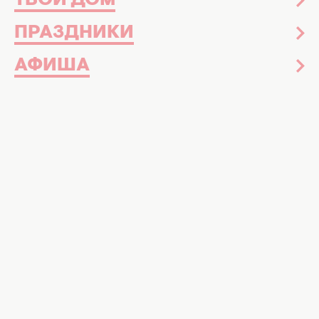
ТВОЙ ДОМ
ПРАЗДНИКИ
АФИША
Нужно вывести тему из зоны табу. Фото: veteranhub
Об этом до сих пор стыдно говорить
вслух
Секс – это важная часть жизни огромного
количества людей, независимо от рода
занятий, пола, возраста и ориентации.
Отдельный вопрос – переосмысление
своей сексуальности после травм и
ранений. Мы рассказывали, как военным и
ветеранам
получить анонимную помощь