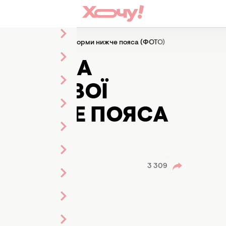
казавши свої справжні форми нижче пояса (ФОТО)
ПОСТИЛА
АВШИ СВОЇ
 НИЖЧЕ ПОЯСА
3 309