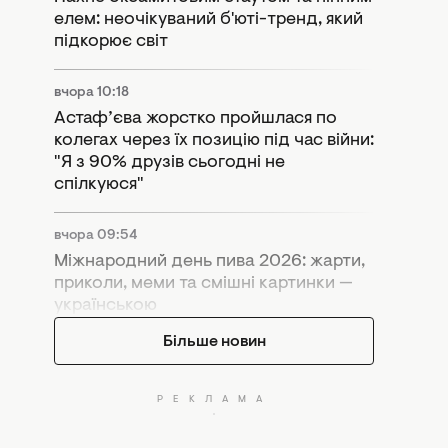
елем: неочікуваний б'юті-тренд, який
підкорює світ
вчора 10:18
Астаф’єва жорстко пройшлася по
колегах через їх позицію під час війни:
"Я з 90% друзів сьогодні не
спілкуюся"
вчора 09:54
Міжнародний день пива 2026: жарти,
приколи, меми та смішні картинки —
українською
Більше новин