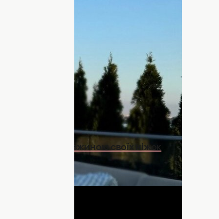
ває в Одесі
ся Нікітюк, яка вперше
показала
,
зачарувала підписників доволі
ашому матеріалі.
Stories Нікітюк розповсюдила знімки з
казала свої сідниці.
 підписників довжиною своїх ніжок
ДНЯ