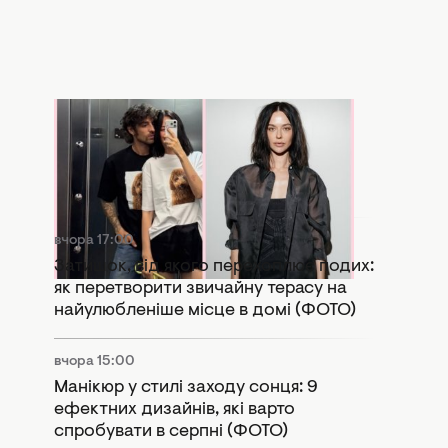
вчора 17:57
Копія колишньої: у Мережі активно
порівнюють нову дівчину Дантеса з
Дорофєєвою (ФОТО)
вчора 17:00
Затишок, від якого перехоплює подих:
як перетворити звичайну терасу на
найулюбленіше місце в домі (ФОТО)
вчора 15:00
Манікюр у стилі заходу сонця: 9
ефектних дизайнів, які варто
спробувати в серпні (ФОТО)