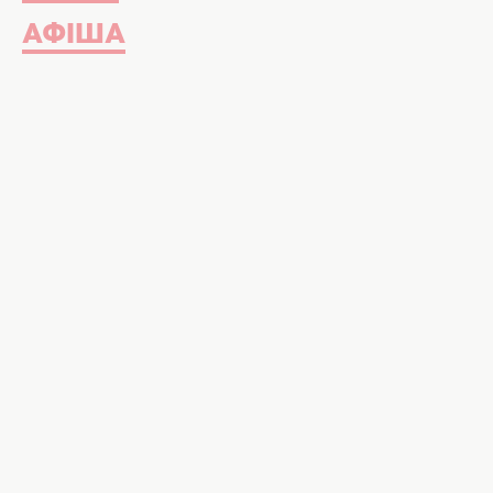
АФІША
Фото: lesia_nikituk / Instag