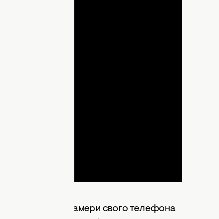
lay
ideo
 животі, а фокус камери свого телефона