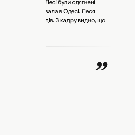
ауважимо, що на Лесі були одягнені
ила, що відпочивала в Одесі. Леся
 одному із закладів. З кадру видно, що
дписом Леся.